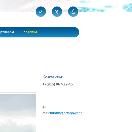
ртнерам
Корзина
Контакты:
+7(915) 067-22-45
e-
mail:
inform@artapower.ru