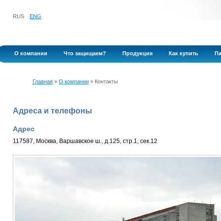
RUS
ENG
О компании
Что защищаем?
Продукция
Как купить
Па
Главная
»
О компании
» Контакты
Адреса и телефоны
Адрес
117587, Москва, Варшавское ш., д.125, стр.1, сек.12