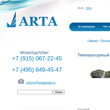
RUS
ENG
О компании
Что 
Главная
»
Продук
WhatsApp/Viber:
Температурный 
+7 (915) 067-22-45
+7 (495) 649-45-47
inform@artapower.ru
батарей.